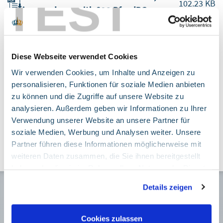
TEST
102.23 KB
in accordance with §28 PfandBG
All information as at September 30, 2006
97.92 KB
in accordance with §28 PfandBG
Diese Webseite verwendet Cookies
Wir verwenden Cookies, um Inhalte und Anzeigen zu
All information as at June 30, 2006 in
personalisieren, Funktionen für soziale Medien anbieten
97.69 KB
accordance with §28 PfandBG
zu können und die Zugriffe auf unsere Website zu
analysieren. Außerdem geben wir Informationen zu Ihrer
Verwendung unserer Website an unsere Partner für
All information as at March 31, 2006 in
97.05 KB
soziale Medien, Werbung und Analysen weiter. Unsere
accordance with §28 PfandBG
Partner führen diese Informationen möglicherweise mit
weiteren Daten zusammen, die Sie ihnen bereitgestellt
haben oder die sie im Rahmen Ihrer Nutzung der Dienste
gesammelt haben. Sie geben Einwilligung zu unseren
Details zeigen
Cookies, wenn Sie unsere Webseite weiterhin nutzen.
Membership
Google Tag Manager
Cookies zulassen