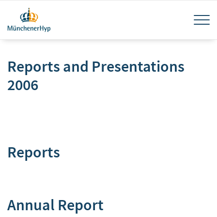
Skip
Tog
to
main
navi
content
Reports and Presentations
2006
Reports
Annual Report