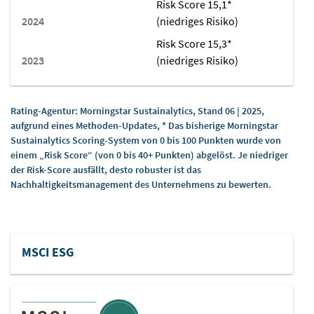
Risk Score 15,1*
Geografischer Standort
(niedriges Risiko)
IP-Adresse
Suchbegriffe
Risk Score 15,3*
Angezeigte Werbung
(niedriges Risiko)
Kunden-ID
Impressionen
Online-Identifikatoren
Rating-Agentur: Morningstar Sustainalytics, Stand 06 | 2025,
Browser-Informationen
aufgrund eines Methoden-Updates, * Das bisherige Morningstar
Rechtliche Grundlage
Sustainalytics Scoring-System von 0 bis 100 Punkten wurde von
einem „Risk Score“ (von 0 bis 40+ Punkten) abgelöst. Je niedriger
Im Folgenden wird die erforderliche Rechtsgrundlage für
der Risk-Score ausfällt, desto robuster ist das
die Verarbeitung von Daten genannt
Nachhaltigkeitsmanagement des Unternehmens zu bewerten.
§25 Absatz 1 S. 1 TTDSG in Verbindung mit Artikel 6
Abs. 1 S. 1 lit. a DSGVO
Ort der Verarbeitung
Dies ist der primäre Ort, an dem die gesammelten Daten
MSCI ESG
verarbeitet werden. Sollten die Daten auch in anderen
Ländern verarbeitet werden, werden Sie gesondert
informiert.
Europäische Union