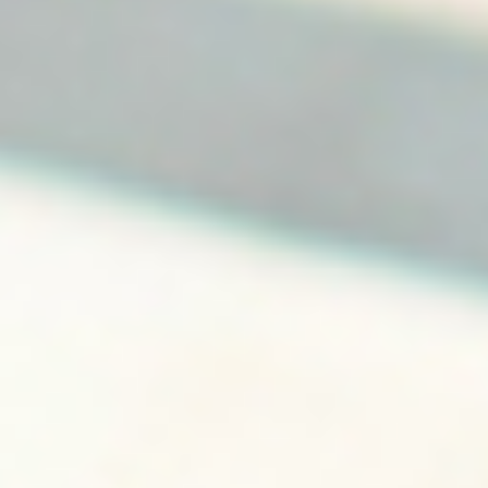
Scriptcodes anderer Tools eingebunden. Der Tag
Manager ermöglicht es zu steuern, wann ein bestimmtes
Tag ausgelöst wird, das dann seinerseits ggf. Daten
erfasst Die Münchener Hypothekenbank verwendet nach
Ihrer freiwilligen und jederzeit widerrufbaren Einwilligung
den Google Tag Manager Server, um damit die
Verwaltung von unterschiedlichen
einwilligungsbedürftigen Technologien auf der Münchener
Hypothekenbank Webseite vorzunehmen, die ebenfalls
auf Ihren Einstellungen beruhen. Der Google Tag
Manager Server ermöglicht die Verwaltung von Website-
Tags, die auf den zuvor von Ihnen getroffenen
Einwilligungseinstellungen für diese Technologien
beruhen. Der Google Tag Manager Server verwendet
selbst im leeren Zustand keine Cookies, greift aber auf
Cookies zu, die von anderen Technologien gesetzt
werden. Diese werden im Folgenden unter der Kategorie
„Cookies“ aufgelistet. Der Google Tag Manager Server
löst ausschließlich Website-Tags aus und gibt sie erst