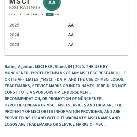
Aufbewahrungsdauer
Die Aufbewahrungsdauer ist die Zeitspanne, in der die
gesammelten Daten für die Verarbeitung gespeichert
AA
werden. Die Daten müssen gelöscht werden, sobald sie
für die angegebenen Verarbeitungszwecke nicht mehr
AA
benötigt werden.
AA
Die Daten werden gelöscht, sobald sie für die Zwecke
der Verarbeitung nicht mehr erforderlich sind.
Protokolldaten werden nach 9 Monaten und Cookie-
Rating-Agentur: MSCI ESG, Stand: 04 | 2025. THE USE BY
Informationen nach 18 Monaten anonymisiert.
MÜNCHENER HYPOTHEKENBANK OF ANY MSCI ESG RESEARCH LLC
Weitergabe an Drittländer
OR ITS AFFILIATES (“MSCI”) DATA, AND THE USE OF MSCI LOGOS,
Bei in Inanspruchnahme dieser Dienstleistung können die
TRADEMARKS, SERVICE MARKS OR INDEX NAMES HEREIN, DO NOT
CONSTITUTE A SPONSORSHIP, ENDORSEMENT,
gesammelten Daten in ein anderes Land weitergeleitet
RECOMMENDATION, OR PROMOTION OF MÜNCHENER
werden. Bitte beachten Sie, dass im Rahmen dieser
HYPOTHEKENBANK BY MSCI. MSCI SERVICES AND DATA ARE THE
Dienstleistung die Daten möglicherweise in ein Land
PROPERTY OF MSCI OR ITS INFORMATION PROVIDERS, AND ARE
übertragen werden, das nicht über die erforderlichen
PROVIDED ‘AS-IS’ AND WITHOUT WARRANTY. MSCI NAMES AND
Datenschutznormen verfügt. Nachstehend finden Sie
LOGOS ARE TRADEMARKS OR SERVICE MARKS OF MSCI.
eine Liste der Länder, in die die Daten übertragen werden.
Weitere Informationen zu den Sicherheitsmaßnahmen