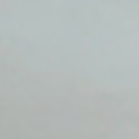
Informationen über Besucher der Münchener
Hypothekenbank Webseiten erfasst, gespeichert oder
geteilt. Das gilt auch für die URLs besuchter Seiten. Über
den Google Tag Manager Server können die erfassten
Daten an ein anderes Land weitergeleitet werden, wenn
Sie die Einwilligung zur Nutzung der betroffenen
Technologien erteilt haben. Bitte beachten Sie, dass
dieser Service Daten außerhalb der Europäischen Union
und des europäischen Wirtschaftsraums und in ein Land,
welches kein angemessenes Datenschutzniveau bietet,
übertragen kann. Falls die Daten in solche Länder
übertragen werden, besteht das Risiko, dass Ihre Daten
von Behörden zu Kontroll- und Überwachungszwecken
verarbeitet werden können, ohne dass Ihnen
möglicherweise Rechtsbehelfsmöglichkeiten zustehen.
Wir übermitteln Daten nur auf Grundlage eines
Angemessenheitsbeschlusses oder anderer geeigneter
Garantien (insbesondere EU-Standardvertragsklauseln).
Nachfolgend unter dem Unterpunkt „Weitergabe an