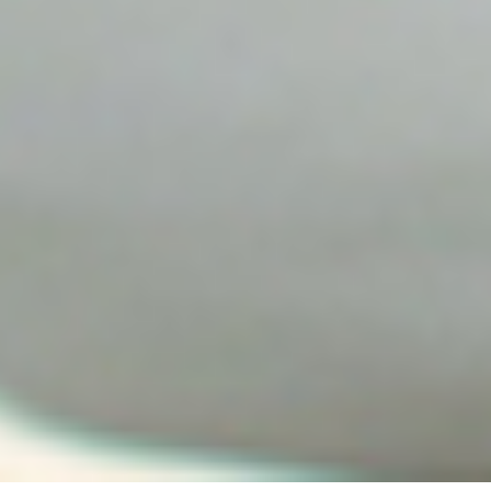
Drittländer“ finden Sie eine Liste der Länder, in die die
Daten übertragen werden können. Diese Lokationen
können zum Einsatz kommen, wenn der Zugriff durch
den Webseitenbesucher außerhalb der EU erfolgt. Dies
kann für verschiedene Zwecke der Fall sein, z. B. zum
Speichern oder Verarbeiten. Bitte beachten Sie, dass die
unten im Punkt „Datenempfänger“ dargestellten
Empfänger abhängig vom erfolgten Ort des
Webseitenzugriffs zum Einsatz kommen.
Verarbeitendes Unternehmen
Google Ireland Limited
Google Building Gordon House, 4 Barrow St, Dublin, D04
E5W5, Ireland
Datenschutzbeauftragter des verarbeitenden
Unternehmens
Nachfolgend finden Sie die E-Mail-Adresse des