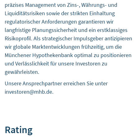
Rechtliche Grundlage
präzises Management von Zins-, Währungs- und
Im Folgenden wird die erforderliche Rechtsgrundlage für
Liquiditätsrisiken sowie der strikten Einhaltung
die Verarbeitung von Daten genannt
regulatorischer Anforderungen garantieren wir
Einwilligung nach § 25 Absatz 1 TDDDG
langfristige Planungssicherheit und ein erstklassiges
Ort der Verarbeitung
Risikoprofil. Als strategischer Impulsgeber antizipieren
Dies ist der primäre Ort, an dem die gesammelten Daten
wir globale Marktentwicklungen frühzeitig, um die
verarbeitet werden. Sollten die Daten auch in anderen
Ländern verarbeitet werden, werden Sie gesondert
Münchener Hypothekenbank optimal zu positionieren
informiert.
und Verlässlichkeit für unsere Investoren zu
Europäische Union
gewährleisten.
Aufbewahrungsdauer Die Aufbewahrungsdauer ist die
Unsere Ansprechpartner erreichen Sie unter
Zeitspanne, in der die gesammelten Daten für die
investoren@mhb.de
.
Verarbeitung gespeichert werden. Die Daten müssen
gelöscht werden, sobald sie für die angegebenen
Verarbeitungszwecke nicht mehr benötigt werden.
Die Daten werden gelöscht, sobald sie für die Zwecke
der Verarbeitung nicht mehr benötigt werden.
Rating
Weitergabe an Drittländer
Bei in Inanspruchnahme dieser Dienstleistung können die