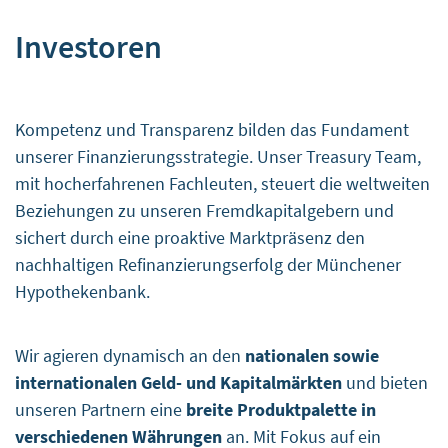
Datenschutzbeauftragten des verarbeitenden
Investoren
Unternehmens.
https://support.google.com/policies/contact/general_pri
Zweck der Daten
Diese Liste stellt die Zwecke der Datenerhebung und -
Kompetenz und Transparenz bilden das Fundament
verarbeitung dar.
unserer Finanzierungsstrategie. Unser Treasury Team,
Tag-Verwaltung
mit hocherfahrenen Fachleuten, steuert die weltweiten
Genutzte Technologien
Beziehungen zu unseren Fremdkapitalgebern und
Diese Liste enthält alle Technologien, mit denen dieser
sichert durch eine proaktive Marktpräsenz den
Dienst Daten sammelt. Typische Technologien sind
nachhaltigen Refinanzierungserfolg der Münchener
Cookies und Pixel, die im Browser platziert werden.
Webseiten-Tags
Hypothekenbank.
Server zu Server
Gesammelte Daten
Wir agieren dynamisch an den
nationalen sowie
Diese Liste enthält alle (persönlichen) Daten, die von
internationalen Geld- und Kapitalmärkten
und bieten
oder durch die Nutzung dieses Dienstes gesammelt
werden.
unseren Partnern eine
breite Produktpalette in
Aggregierte Daten über die Tag-Auslösung
verschiedenen Währungen
an. Mit Fokus auf ein