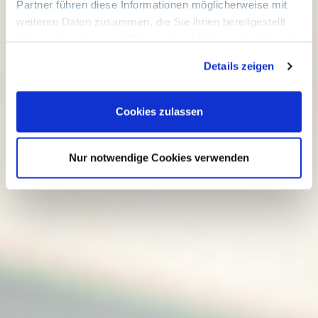
Partner führen diese Informationen möglicherweise mit
weiteren Daten zusammen, die Sie ihnen bereitgestellt
haben oder die sie im Rahmen Ihrer Nutzung der Dienste
gesammelt haben. Sie geben Einwilligung zu unseren
Details zeigen
Cookies, wenn Sie unsere Webseite weiterhin nutzen.
Google Tag Manager
Cookies zulassen
Marketing und Statistik
Beschreibung des Services Dies ist ein Tag-
Management-System. Über den Google Tag Manager
Nur notwendige Cookies verwenden
können Tags zentral über eine Benutzeroberfläche
eingebunden werden. Tags sind kleine Codeabschnitte,
die Aktivitäten verfolgen können. Diese Tags können
unter anderem dazu dienen, Traffic und
Besucherverhalten zu messen, die Auswirkung von
Online-Werbung und sozialen Kanälen zu erfassen,
Remarketing und die Ausrichtung auf Zielgruppen
einzusetzen oder die Website zu testen und zu
optimieren. Über den Google Tag Manager werden