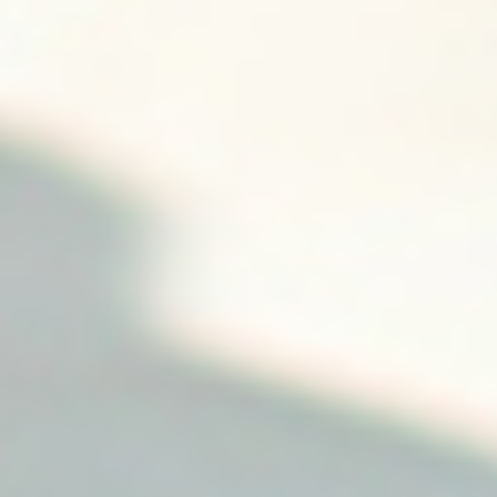
dann an Drittanbieter weiter, wenn durch den
Websitebesucher zuvor in den Einwilligungseinstellungen
die entsprechenden Dienste aktiviert wurden. Durch
diese Website-Tags können die Daten der einzelnen
aktivierten Technologien verarbeitet werden. Der Google
Tag Manager greift jedoch nicht auf die Daten zu, die
durch die Einwilligung aktivierter Technologien verarbeitet
werden dürfen, und speichert beim Auslösen der
Website-Tags auch selbst keine personenbezogenen
Daten. Um die Stabilität, Leistung und Installationsqualität
des Google Tag Managers zu beobachten und damit
dessen Betrieb zu gewährleisten, erhebt der Google Tag
Manager bestimmte aggregierte Daten zur Tag-
Auslösung. Diese Daten enthalten keine
personenbezogenen Daten wie IP-Adressen oder Mess-
IDs, die mit einer bestimmten Person verknüpft sind. Bei
den oben beschriebenen aggregierten Diagnosedaten
werden mit dem Google Tag Manager keine