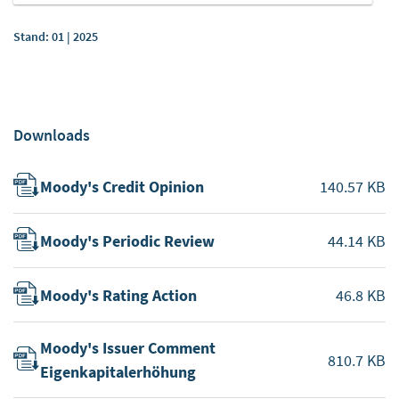
https://safety.google/privacy/privacy-controls/
Speicherinformation
Stand: 01 | 2025
Unten sehen Sie die längste potenzielle Speicherdauer
auf einem Gerät, die bei Verwendung der Cookie-
Speichermethode und bei Verwendung anderer Methoden
festgelegt wurde.
Downloads
Höchstgrenze für die Speicherung von Cookies: 1
Jahr
Nicht-Cookie-Speicherung: nein
Moody's Credit Opinion
140.57 KB
Moody's Periodic Review
44.14 KB
Moody's Rating Action
46.8 KB
Moody's Issuer Comment
810.7 KB
Eigenkapitalerhöhung